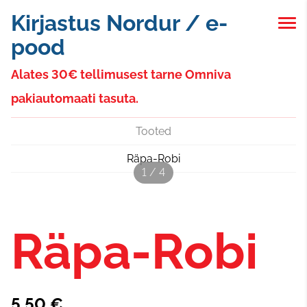
Kirjastus Nordur / e-
pood
Alates 30€ tellimusest tarne Omniva
pakiautomaati tasuta.
Tooted
Räpa-Robi
1 / 4
Räpa-Robi
5,50 €