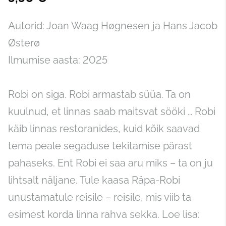
Autorid: Joan Waag Høgnesen ja Hans Jacob
Østerø
Ilmumise aasta: 2025
Robi on siga. Robi armastab süüa. Ta on
kuulnud, et linnas saab maitsvat sööki … Robi
käib linnas restoranides, kuid kõik saavad
tema peale segaduse tekitamise pärast
pahaseks. Ent Robi ei saa aru miks – ta on ju
lihtsalt näljane. Tule kaasa Räpa-Robi
unustamatule reisile – reisile, mis viib ta
esimest korda linna rahva sekka. Loe lisa: